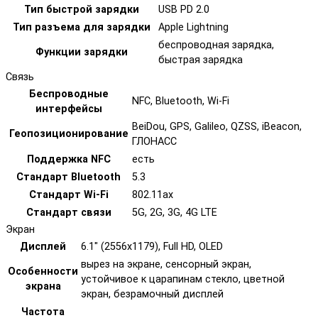
Тип быстрой зарядки
USB PD 2.0
Тип разъема для зарядки
Apple Lightning
беспроводная зарядка,
Функции зарядки
быстрая зарядка
Связь
Беспроводные
NFC, Bluetooth, Wi-Fi
интерфейсы
BeiDou, GPS, Galileo, QZSS, iBeacon,
Геопозиционирование
ГЛОНАСС
Поддержка NFC
есть
Стандарт Bluetooth
5.3
Стандарт Wi-Fi
802.11ax
Стандарт связи
5G, 2G, 3G, 4G LTE
Экран
Дисплей
6.1" (2556x1179), Full HD, OLED
вырез на экране, сенсорный экран,
Особенности
устойчивое к царапинам стекло, цветной
экрана
экран, безрамочный дисплей
Частота