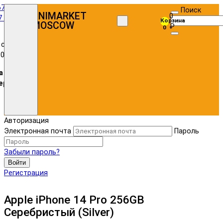
67)
Поиск
UNIMARKET
0
7 72
Корзина
MOSCOW
₽
0
 с
:00
а в
ере
Авторизация
Электронная почта
Пароль
Забыли пароль?
Войти
Регистрация
Apple iPhone 14 Pro 256GB
Серебристый (Silver)