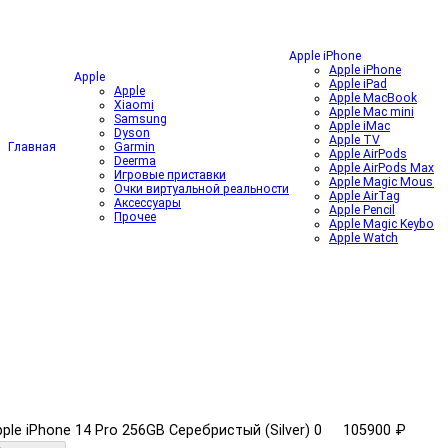
Apple iPhone
Apple iPhone
Apple
Apple iPad
Apple
Apple MacBook
Xiaomi
Apple Mac mini
Samsung
Apple iMac
Dyson
Apple TV
Главная
Garmin
Apple AirPods
Deerma
Apple AirPods Max
Игровые приставки
Apple Magic Mouse
Очки виртуальной реальности
Apple AirTag
Аксессуары
Apple Pencil
Прочее
Apple Magic Keyboar
Apple Watch
ple iPhone 14 Pro 256GB Серебристый (Silver)
0
105900 ₽