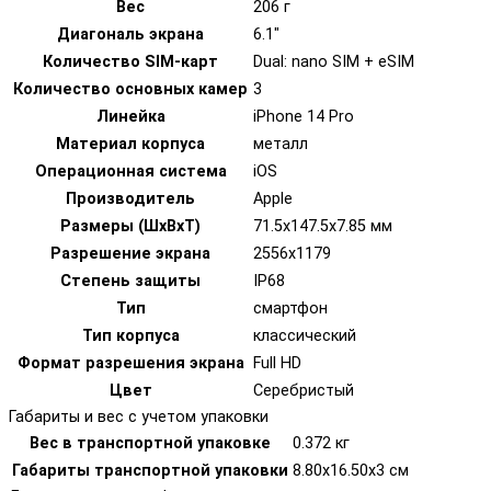
Вес
206 г
Диагональ экрана
6.1"
Количество SIM-карт
Dual: nano SIM + eSIM
Количество основных камер
3
Линейка
iPhone 14 Pro
Материал корпуса
металл
Операционная система
iOS
Производитель
Apple
Размеры (ШxВxТ)
71.5x147.5x7.85 мм
Разрешение экрана
2556x1179
Степень защиты
IP68
Тип
смартфон
Тип корпуса
классический
Формат разрешения экрана
Full HD
Цвет
Серебристый
Габариты и вес с учетом упаковки
Вес в транспортной упаковке
0.372 кг
Габариты транспортной упаковки
8.80х16.50х3 см