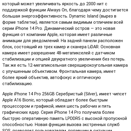
который может увеличивать яркость до 2000 нит с
поддержкой функции Always On, благодаря чему достигается
большая энергоэффективность. Dynamic Island (вырез в
форме таблетки), является самым видимым отличием всей
серии iPhone 14 Pro. Динамический остров — это новая
функция от компании Apple, которая имеет различные
анимации для уведомлений. На задней панели расположен
блок, состоящий из трех камер и сканера LiDAR. Основная
камера имеет разрешение 48-мегапикселей с датчиком
стабилизации и опцией двукратного увеличения без потерь.
Так же есть 12-мегапиксельная сверхширокоугольная камера
с улучшенным объективом. Фронтальная камера, имеет
более яркий объектив, автофокус и оптическую
стабилизацию.
Apple iPhone 14 Pro 256GB Серебристый (Silver), имеет чипсет
Apple A16 Bionic, который обладает более быстрым
процессором и графикой, имея шесть рабочих и пять
графических ядер. Серия iPhone 14 Pro получила более
быструю оперативную память LPDDR5 с высокой пропускной
способностью. Новая функция вызова экстренных служб
SOS, позволяет пользователям, попавшим в ситуации,