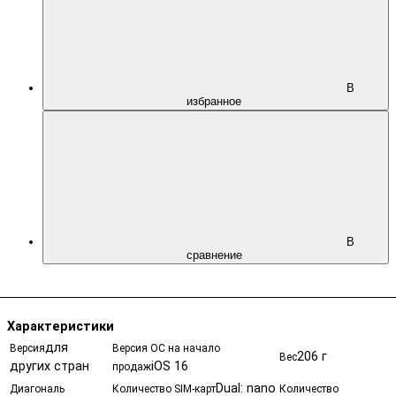
В
избранное
В
сравнение
Характеристики
для
Версия
Версия ОС на начало
206 г
Вес
других стран
iOS 16
продаж
Dual: nano
Диагональ
Количество SIM-карт
Количество