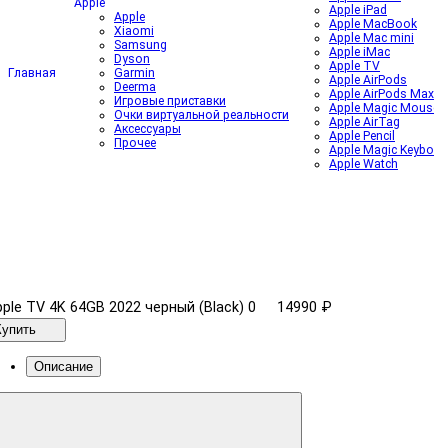
Apple
Apple iPad
Apple
Apple MacBook
Xiaomi
Apple Mac mini
Samsung
Apple iMac
Dyson
Apple TV
Главная
Garmin
Apple AirPods
Deerma
Apple AirPods Max
Игровые приставки
Apple Magic Mouse
Очки виртуальной реальности
Apple AirTag
Аксессуары
Apple Pencil
Прочее
Apple Magic Keyboar
Apple Watch
ple TV 4K 64GB 2022 черный (Black)
0
14990 ₽
Купить
Описание