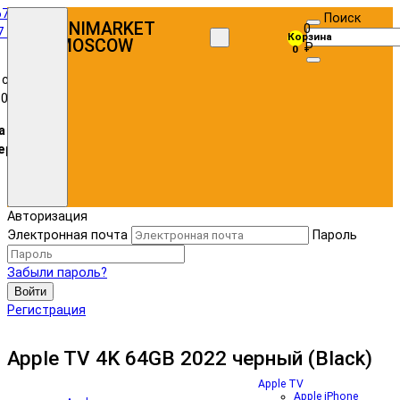
67)
Поиск
UNIMARKET
0
7 72
Корзина
MOSCOW
₽
0
 с
:00
а в
ере
Авторизация
Электронная почта
Пароль
Забыли пароль?
Войти
Регистрация
Apple TV 4K 64GB 2022 черный (Black)
Apple TV
Apple iPhone