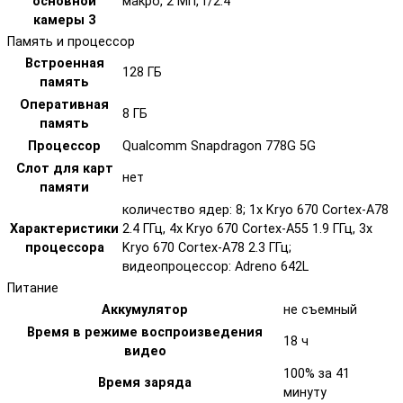
основной
макро, 2 МП, f/2.4
камеры 3
Память и процессор
Встроенная
128 ГБ
память
Оперативная
8 ГБ
память
Процессор
Qualcomm Snapdragon 778G 5G
Слот для карт
нет
памяти
количество ядер: 8; 1x Kryo 670 Cortex-A78
Характеристики
2.4 ГГц, 4x Kryo 670 Cortex-A55 1.9 ГГц, 3x
процессора
Kryo 670 Cortex-A78 2.3 ГГц;
видеопроцессор: Adreno 642L
Питание
Аккумулятор
не съемный
Время в режиме воспроизведения
18 ч
видео
100% за 41
Время заряда
минуту