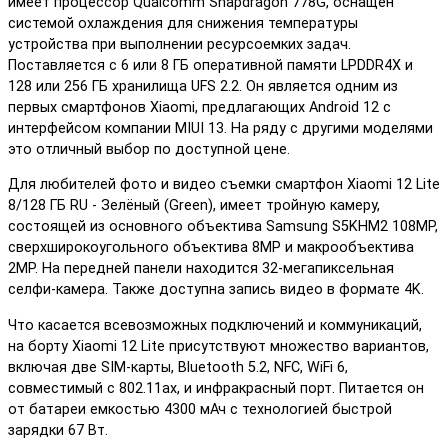
имеет процессор Qualcomm Snapdragon 778G, оснащен
системой охлаждения для снижения температуры
устройства при выполнении ресурсоемких задач.
Поставляется с 6 или 8 ГБ оперативной памяти LPDDR4X и
128 или 256 ГБ хранилища UFS 2.2. Он является одним из
первых смартфонов Xiaomi, предлагающих Android 12 с
интерфейсом компании MIUI 13. На ряду с другими моделями
это отличный выбор по доступной цене.
Для любителей фото и видео съемки смартфон Xiaomi 12 Lite
8/128 ГБ RU - Зелёный (Green), имеет тройную камеру,
состоящей из основного объектива Samsung S5KHM2 108MP,
сверхширокоугольного объектива 8MP и макрообъектива
2MP. На передней панели находится 32-мегапиксельная
селфи-камера. Также доступна запись видео в формате 4K.
Что касается всевозможных подключений и коммуникаций,
на борту Xiaomi 12 Lite присутствуют множество вариантов,
включая две SIM-карты, Bluetooth 5.2, NFC, WiFi 6,
совместимый с 802.11ax, и инфракрасный порт. Питается он
от батареи емкостью 4300 мАч с технологией быстрой
зарядки 67 Вт.