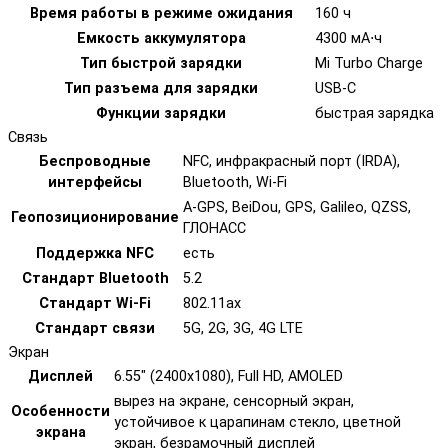
Время работы в режиме ожидания
160 ч
Емкость аккумулятора
4300 мА⋅ч
Тип быстрой зарядки
Mi Turbo Charge
Тип разъема для зарядки
USB-C
Функции зарядки
быстрая зарядка
Связь
Беспроводные
NFC, инфракрасный порт (IRDA),
интерфейсы
Bluetooth, Wi-Fi
A-GPS, BeiDou, GPS, Galileo, QZSS,
Геопозиционирование
ГЛОНАСС
Поддержка NFC
есть
Стандарт Bluetooth
5.2
Стандарт Wi-Fi
802.11ax
Стандарт связи
5G, 2G, 3G, 4G LTE
Экран
Дисплей
6.55" (2400x1080), Full HD, AMOLED
вырез на экране, сенсорный экран,
Особенности
устойчивое к царапинам стекло, цветной
экрана
экран, безрамочный дисплей