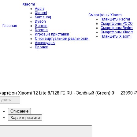
X
Xiaomi
Apple
Xiaomi
Смартфоны Xiaomi
Samsung
Планшеты Redmi
Dyson
Смартфоны POCO
Главная
Garmin
Смартфоны Redmi
Deerma
Смартфоны Xiaomi
Игровые приставки
Планшеты Xiaomi
Очки виртуальной реальности
Аксессуары
Прочее
артфон Xiaomi 12 Lite 8/128 ГБ RU - Зелёный (Green)
0
23990 
Купить
Описание
Характеристики