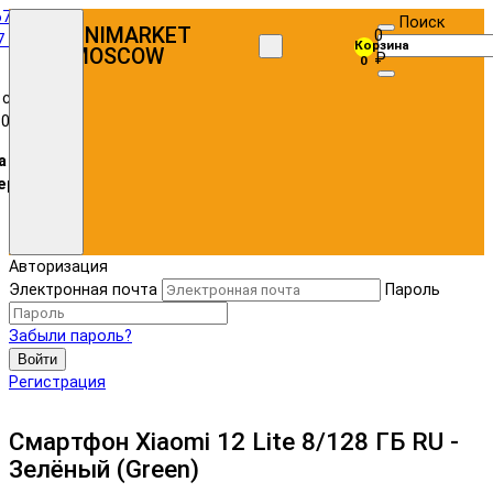
67)
Поиск
UNIMARKET
0
7 72
Корзина
MOSCOW
₽
0
 с
:00
а в
ере
Авторизация
Электронная почта
Пароль
Забыли пароль?
Войти
Регистрация
Смартфон Xiaomi 12 Lite 8/128 ГБ RU -
Зелёный (Green)