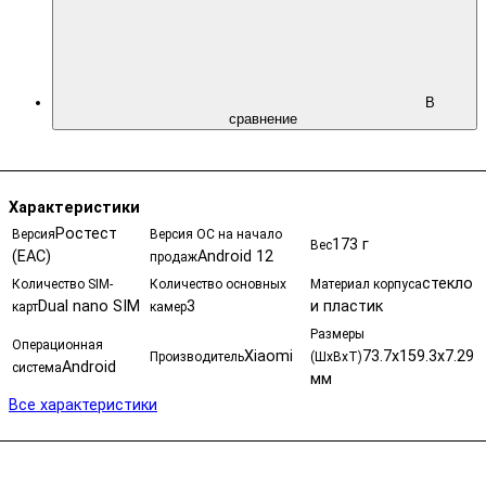
В
сравнение
Характеристики
Ростест
Версия
Версия ОС на начало
173 г
Вес
(EAC)
Android 12
продаж
стекло
Количество SIM-
Количество основных
Материал корпуса
Dual nano SIM
3
и пластик
карт
камер
Размеры
Операционная
Xiaomi
73.7x159.3x7.29
Производитель
(ШxВxТ)
Android
система
мм
Все характеристики