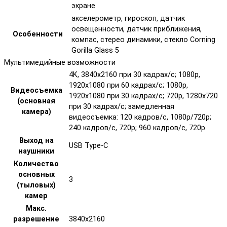
экране
акселерометр, гироскоп, датчик
освещенности, датчик приближения,
Особенности
компас, стерео динамики, стекло Corning
Gorilla Glass 5
Мультимедийные возможности
4K, 3840x2160 при 30 кадрах/с; 1080p,
1920x1080 при 60 кадрах/с; 1080p,
Видеосъемка
1920x1080 при 30 кадрах/с; 720p, 1280x720
(основная
при 30 кадрах/с; замедленная
камера)
видеосъемка: 120 кадров/с, 1080p/720p;
240 кадров/с, 720p; 960 кадров/с, 720p
Выход на
USB Type-C
наушники
Количество
основных
3
(тыловых)
камер
Макс.
разрешение
3840x2160