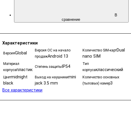
В
сравнение
Характеристики
Dual
Версия ОС на начало
Количество SIM-карт
Global
Версия
Android 13
nano SIM
продаж
Материал
Тип
IP54
Степень защиты
пластик
классический
корпуса
корпуса
midnight
mini
Цвет
Выход на наушники
Количество основных
black
jack 3.5 mm
3
(тыловых) камер
Все характеристики