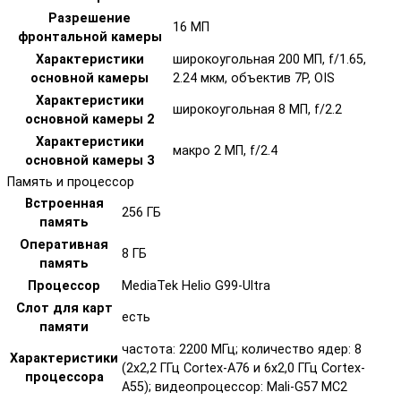
Разрешение
16 МП
фронтальной камеры
Характеристики
широкоугольная 200 МП, f/1.65,
основной камеры
2.24 мкм, объектив 7P, OIS
Характеристики
широкоугольная 8 МП, f/2.2
основной камеры 2
Характеристики
макро 2 МП, f/2.4
основной камеры 3
Память и процессор
Встроенная
256 ГБ
память
Оперативная
8 ГБ
память
Процессор
MediaTek Helio G99-Ultra
Слот для карт
есть
памяти
частота: 2200 МГц; количество ядер: 8
Характеристики
(2x2,2 ГГц Cortex-A76 и 6x2,0 ГГц Cortex-
процессора
A55); видеопроцессор: Mali-G57 MC2