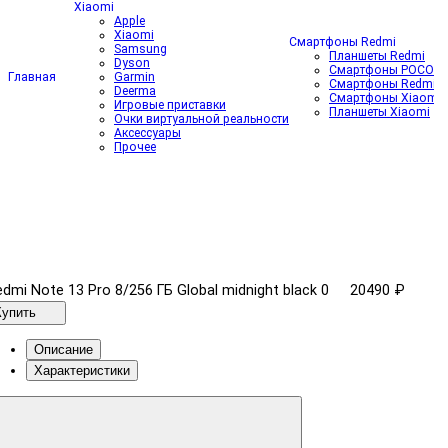
Xiaomi
Apple
Xiaomi
Смартфоны Redmi
Samsung
Планшеты Redmi
N
Dyson
Смартфоны POCO
Главная
Garmin
Смартфоны Redmi
Deerma
Смартфоны Xiaomi
Игровые приставки
Планшеты Xiaomi
Очки виртуальной реальности
Аксессуары
Прочее
dmi Note 13 Pro 8/256 ГБ Global midnight black
0
20490 ₽
Купить
Описание
Характеристики