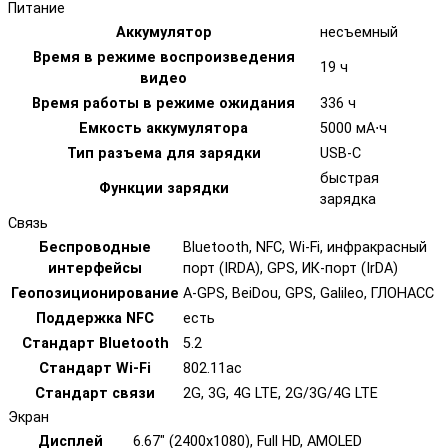
Питание
Аккумулятор
несъемный
Время в режиме воспроизведения
19 ч
видео
Время работы в режиме ожидания
336 ч
Емкость аккумулятора
5000 мА⋅ч
Тип разъема для зарядки
USB-C
быстрая
Функции зарядки
зарядка
Связь
Беспроводные
Bluetooth, NFC, Wi-Fi, инфракрасный
интерфейсы
порт (IRDA), GPS, ИК-порт (IrDA)
Геопозиционирование
A-GPS, BeiDou, GPS, Galileo, ГЛОНАСС
Поддержка NFC
есть
Стандарт Bluetooth
5.2
Стандарт Wi-Fi
802.11ac
Стандарт связи
2G, 3G, 4G LTE, 2G/3G/4G LTE
Экран
Дисплей
6.67" (2400x1080), Full HD, AMOLED