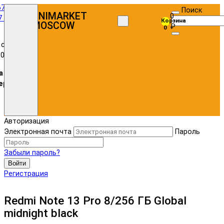
67)
Поиск
Популярный
UNIMARKET
0
7 72
Корзина
MOSCOW
₽
0
 с
:00
а в
ере
Авторизация
Электронная почта
Пароль
Забыли пароль?
Войти
Регистрация
Redmi Note 13 Pro 8/256 ГБ Global
midnight black