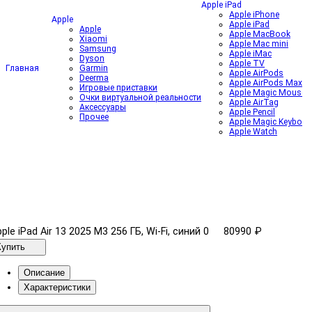
Apple iPad
Apple iPhone
Apple
Apple iPad
Apple
Apple MacBook
Xiaomi
Apple Mac mini
Samsung
Apple iMac
Dyson
Apple TV
Главная
Garmin
Apple AirPods
Deerma
Apple AirPods Max
Игровые приставки
Apple Magic Mouse
Очки виртуальной реальности
Apple AirTag
Аксессуары
Apple Pencil
Прочее
Apple Magic Keyboar
Apple Watch
ple iPad Air 13 2025 M3 256 ГБ, Wi-Fi, синий
0
80990 ₽
Купить
Описание
Характеристики