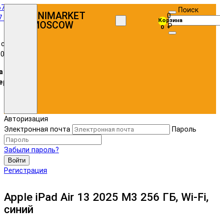
67)
Поиск
UNIMARKET
0
7 72
Корзина
MOSCOW
₽
0
 с
:00
а в
ере
Авторизация
Электронная почта
Пароль
Забыли пароль?
Войти
Регистрация
Apple iPad Air 13 2025 M3 256 ГБ, Wi-Fi,
синий