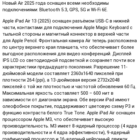
Новый Air 2025 года оснащен всеми необходимы
подключениями: Bluetooth 5.3, GPS, 5G и Wi-Fi 6E.
Apple iPad Air 13 (2025) оснащен разъёмом USB-C в нижней
части, контактами для подключения Apple Magic Keyboard с
тыльной стороны и магнитный коннектор в верхней части
для Apple Pencil. Фронтальная камера Air теперь расположена
по центру верхнего края планшета, что обеспечивает более
выгодное расположения для видео конференций. Дисплей
IPS LCD со светодиодной подсветкой и сохраняет почти все
характеристики предыдущего поколения. Разрешение 11-
дюймовой модели составляет 2360x1640 пикселей при
плотности 264 (ppi), а 13-дюймовая версия 2732x2048
пикселей с той же плотностью и частотой обновления 60 Гц.
Максимальная яркость составляет 500 – 600 нит в
зависимости от диагонали экрана. Обе версии iPad имеют
олеофобное покрытие, поддерживают цветовую схему P3 и
функцию контраста белого True Tone. Apple iPad Air оснащен
процессором Apple M3, что обеспечивает высокую
производительность. M3 имеет 8-ядерный процессор (4 ядра
производительности и 4 ядра эффективности), 9-ядерный
графический процессор и 16-ядерный нейронный движок