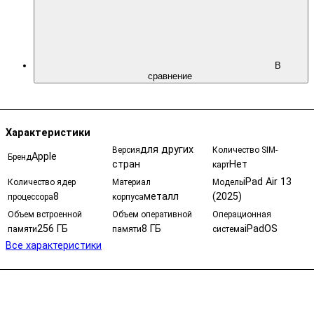
В
сравнение
Характеристики
для других
Версия
Количество SIM-
Apple
Бренд
стран
Нет
карт
iPad Air 13
Количество ядер
Материал
Модель
8
металл
(2025)
процессора
корпуса
Объем встроенной
Объем оперативной
Операционная
256 ГБ
8 ГБ
iPadOS
памяти
памяти
система
Все характеристики