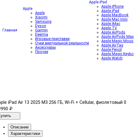
Apple iPad
Apple iPhone
Apple
Apple iPad
Apple
Apple MacBook
Xiaomi
Apple Mac mini
Samsung
Apple iMac
Dyson
Apple TV
Главная
Garmin
Apple AirPods
Deerma
Apple AirPods Max
Игровые приставки
Apple Magic Mouse
Очки виртуальной реальности
Apple AirTag
Аксессуары
Apple Pencil
Прочее
Apple Magic Keyboar
Apple Watch
ple iPad Air 13 2025 M3 256 ГБ, Wi-Fi + Cellular, фиолетовый
0
9990 ₽
Купить
Описание
Характеристики