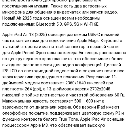
вполне достаточно для просмотра фильмов или
прослушивания музыки. Также есть два встроенных
микрофона для общения в видеочатах или записи видео.
Новый Air 2025 года оснащен всеми необходимы
подключениями: Bluetooth 5.3, GPS, 5G и Wi-Fi 6E.
Apple iPad Air 13 (2025) оснащен разъёмом USB-C в нижней
части, контактами для подключения Apple Magic Keyboard с
тыльной стороны и магнитный коннектор в верхней части
для Apple Pencil. Фронтальная камера Air теперь расположена
по центру верхнего края планшета, что обеспечивает более
выгодное расположения для видео конференций. Дисплей
IPS LCD со светодиодной подсветкой и сохраняет почти все
характеристики предыдущего поколения. Разрешение 11-
дюймовой модели составляет 2360x1640 пикселей при
плотности 264 (ppi), а 13-дюймовая версия 2732x2048
пикселей с той же плотностью и частотой обновления 60 Гц.
Максимальная яркость составляет 500 – 600 нит в
зависимости от диагонали экрана. Обе версии iPad имеют
олеофобное покрытие, поддерживают цветовую схему P3 и
функцию контраста белого True Tone. Apple iPad Air оснащен
процессором Apple M3, что обеспечивает высокую