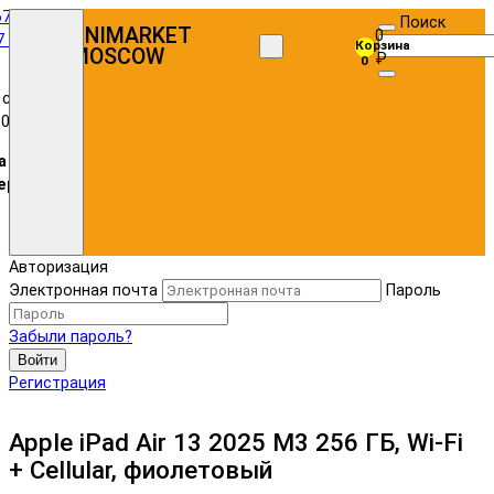
67)
Поиск
UNIMARKET
0
7 72
Корзина
MOSCOW
₽
0
 с
:00
а в
ере
Авторизация
Электронная почта
Пароль
Забыли пароль?
Войти
Регистрация
Apple iPad Air 13 2025 M3 256 ГБ, Wi-Fi
+ Cellular, фиолетовый