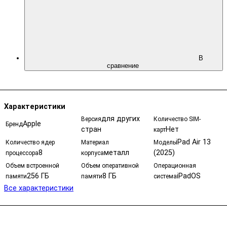
В
сравнение
Характеристики
для других
Версия
Количество SIM-
Apple
Бренд
стран
Нет
карт
iPad Air 13
Количество ядер
Материал
Модель
8
металл
(2025)
процессора
корпуса
Объем встроенной
Объем оперативной
Операционная
256 ГБ
8 ГБ
iPadOS
памяти
памяти
система
Все характеристики