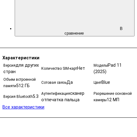
В
сравнение
Характеристики
для других
iPad 11
Версия
Модель
Нет
Количество SIM-карт
стран
(2025)
Объем встроенной
Да
Blue
Сотовая связь
Цвет
512 ГБ
памяти
cканер
Аутентификация
Разрешение основной
5.3
Версия Bluetooth
отпечатка пальца
12 МП
камеры
Все характеристики