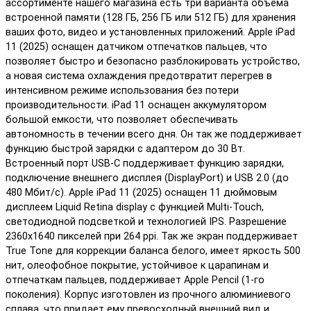
ассортименте нашего магазина есть три варианта объёма
встроенной памяти (128 ГБ, 256 ГБ или 512 ГБ) для хранения
ваших фото, видео и установленных приложений. Apple iPad
11 (2025) оснащен датчиком отпечатков пальцев, что
позволяет быстро и безопасно разблокировать устройство,
а новая система охлаждения предотвратит перегрев в
интенсивном режиме использования без потери
производительности. iPad 11 оснащен аккумулятором
большой емкости, что позволяет обеспечивать
автономность в течении всего дня. Он так же поддерживает
функцию быстрой зарядки с адаптером до 30 Вт.
Встроенный порт USB-C поддерживает функцию зарядки,
подключение внешнего дисплея (DisplayPort) и USB 2.0 (до
480 Мбит/с). Apple iPad 11 (2025) оснащен 11 дюймовым
дисплеем Liquid Retina display с функцией Multi‑Touch,
светодиодной подсветкой и технологией IPS. Разрешение
2360x1640 пикселей при 264 ppi. Так же экран поддерживает
True Tone для коррекции баланса белого, имеет яркость 500
нит, олеофобное покрытие, устойчивое к царапинам и
отпечаткам пальцев, поддерживает Apple Pencil (1-го
поколения). Корпус изготовлен из прочного алюминиевого
сплава, что придает ему превосходный внешний вид и