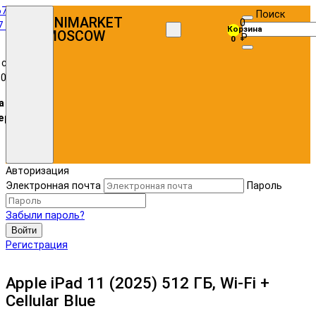
67)
Поиск
UNIMARKET
0
7 72
Корзина
MOSCOW
₽
0
 с
:00
а в
ере
Авторизация
Электронная почта
Пароль
Забыли пароль?
Войти
Регистрация
Apple iPad 11 (2025) 512 ГБ, Wi-Fi +
Cellular Blue