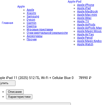
Apple iPad
Apple iPhone
Apple
Apple iPad
Apple
Apple MacBook
Xiaomi
Apple Mac mini
Samsung
Apple iMac
Dyson
Apple TV
Главная
Garmin
Apple AirPods
Deerma
Apple AirPods Max
Игровые приставки
Apple Magic Mouse
Очки виртуальной реальности
Apple AirTag
Аксессуары
Apple Pencil
Прочее
Apple Magic Keyboar
Apple Watch
ple iPad 11 (2025) 512 ГБ, Wi-Fi + Cellular Blue
0
78990 ₽
Купить
Описание
Характеристики